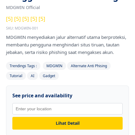
MDGWIN Official
[5] [5] [5] [5] [5]
SKU: MDGWIN-001
MDGWIN menyediakan jalur alternatif utama berproteksi,
membantu pengguna menghindari situs tiruan, tautan
jebakan, serta risiko phishing saat mengakses akun.
Trendings Tags :
MDGWIN
Alternate Anti Phising
Tutorial
AI
Gadget
See price and availability
Lihat Detail