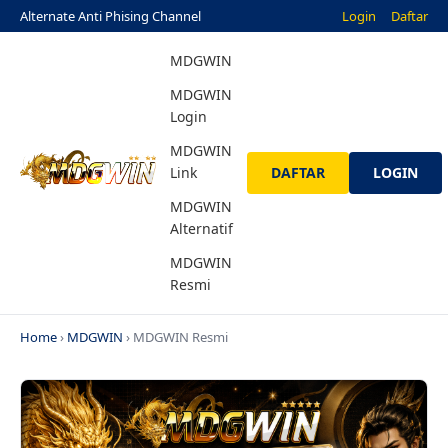
Alternate Anti Phising Channel
Login
Daftar
MDGWIN
MDGWIN
Login
MDGWIN
Link
DAFTAR
LOGIN
MDGWIN
Alternatif
MDGWIN
Resmi
Home
›
MDGWIN
›
MDGWIN Resmi