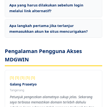
Apa yang harus dilakukan sebelum login
melalui link alternatif?
Apa langkah pertama jika terlanjur
memasukkan akun ke situs mencurigakan?
Pengalaman Pengguna Akses
MDGWIN
[5] [5] [5] [5] [5]
Galang Prasetyo
Tangerang
Petunjuk pengecekan alamatnya cukup jelas. Sekarang
saya terbiasa memastikan domain terlebih dahulu