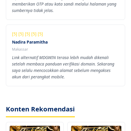
memberikan OTP atau kata sandi melalui halaman yang
sumbernya tidak jelas.
[5] [5] [5] [5] [5]
Nadira Paramitha
Makassar
Link alternatif MDGWIN terasa lebih mudah dikenali
setelah membaca panduan verifikasi domain. Sekarang
saya selalu mencocokkan alamat sebelum mengakses
akun dari perangkat mobile.
Konten Rekomendasi