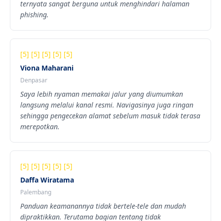
ternyata sangat berguna untuk menghindari halaman
phishing.
[5] [5] [5] [5] [5]
Viona Maharani
Denpasar
Saya lebih nyaman memakai jalur yang diumumkan
langsung melalui kanal resmi. Navigasinya juga ringan
sehingga pengecekan alamat sebelum masuk tidak terasa
merepotkan.
[5] [5] [5] [5] [5]
Daffa Wiratama
Palembang
Panduan keamanannya tidak bertele-tele dan mudah
dipraktikkan. Terutama bagian tentang tidak