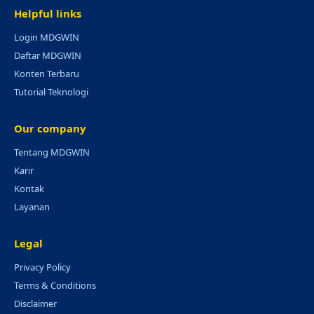
Helpful links
Login MDGWIN
Daftar MDGWIN
Konten Terbaru
Tutorial Teknologi
Our company
Tentang MDGWIN
Karir
Kontak
Layanan
Legal
Privacy Policy
Terms & Conditions
Disclaimer