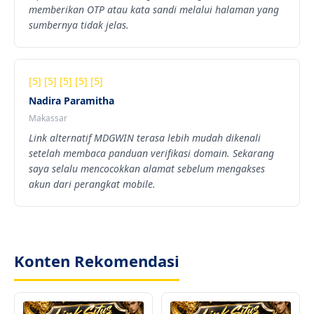
memberikan OTP atau kata sandi melalui halaman yang
sumbernya tidak jelas.
[5] [5] [5] [5] [5]
Nadira Paramitha
Makassar
Link alternatif MDGWIN terasa lebih mudah dikenali
setelah membaca panduan verifikasi domain. Sekarang
saya selalu mencocokkan alamat sebelum mengakses
akun dari perangkat mobile.
Konten Rekomendasi