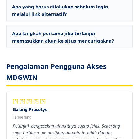
Apa yang harus dilakukan sebelum login
melalui link alternatif?
Apa langkah pertama jika terlanjur
memasukkan akun ke situs mencurigakan?
Pengalaman Pengguna Akses
MDGWIN
[5] [5] [5] [5] [5]
Galang Prasetyo
Tangerang
Petunjuk pengecekan alamatnya cukup jelas. Sekarang
saya terbiasa memastikan domain terlebih dahulu