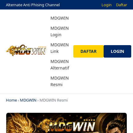
Alternate Anti Phising Channel
Login
Daftar
MDGWIN
MDGWIN
Login
MDGWIN
Link
DAFTAR
LOGIN
MDGWIN
Alternatif
MDGWIN
Resmi
Home
›
MDGWIN
›
MDGWIN Resmi