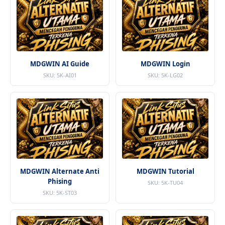
MDGWIN AI Guide
MDGWIN Login
SKU: 5K-AI01
SKU: 5K-LG02
MDGWIN Alternate Anti
MDGWIN Tutorial
Phising
SKU: 5K-TU04
SKU: 5K-ST03