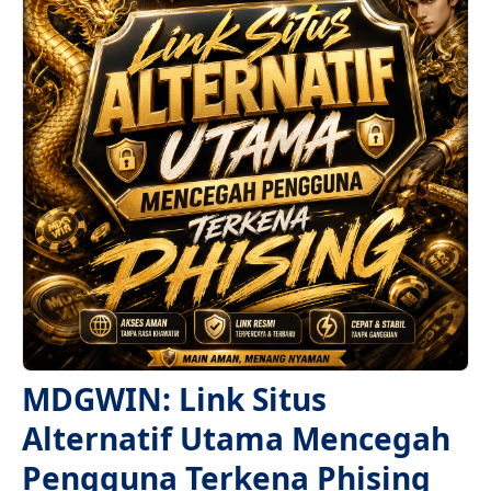
MDGWIN: Link Situs
Alternatif Utama Mencegah
Pengguna Terkena Phising