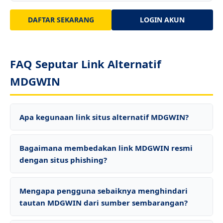
DAFTAR SEKARANG
LOGIN AKUN
FAQ Seputar Link Alternatif
MDGWIN
Apa kegunaan link situs alternatif MDGWIN?
Bagaimana membedakan link MDGWIN resmi
dengan situs phishing?
Mengapa pengguna sebaiknya menghindari
tautan MDGWIN dari sumber sembarangan?